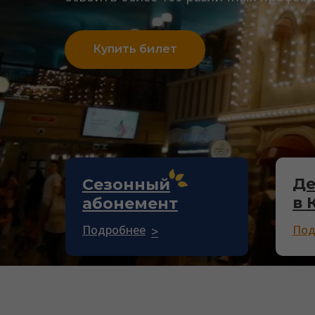
Купить билет
Де
Сезонный
в 
абонемент
Подробнее
Под
>