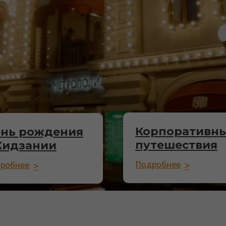
Корпоративн
нь рождения
путешествия
Кидзании
Подробнее
робнее
>
>