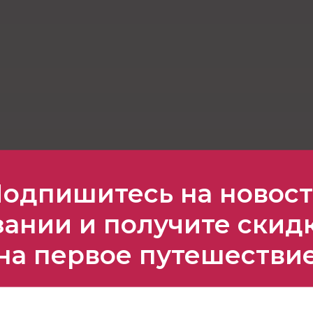
одпишитесь на новос
ании и получите скид
на первое путешестви