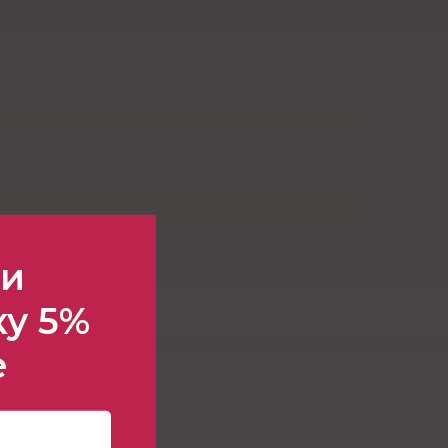
ти
ку 5%
е