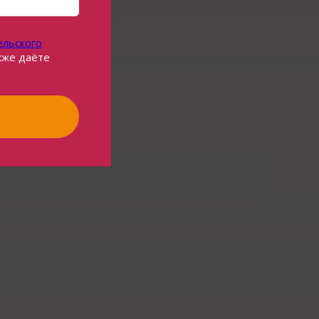
ельского
акже даёте