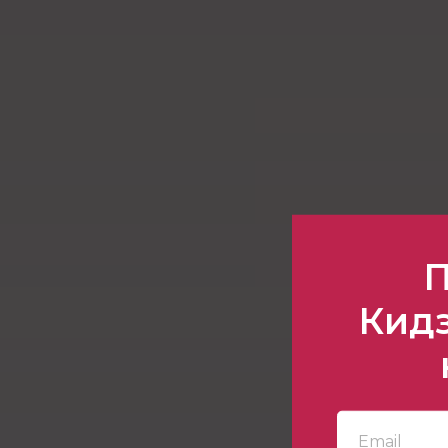
П
Кидз