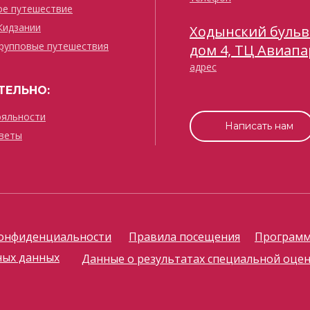
ое путешествие
Кидзании
Ходынский бульв
рупповые путешествия
дом 4, ТЦ Авиапа
адрес
ЕЛЬНО:
ояльности
Написать нам
веты
онфиденциальности
Правила посещения
Программ
ных данных
Данные о результатах специальной оцен