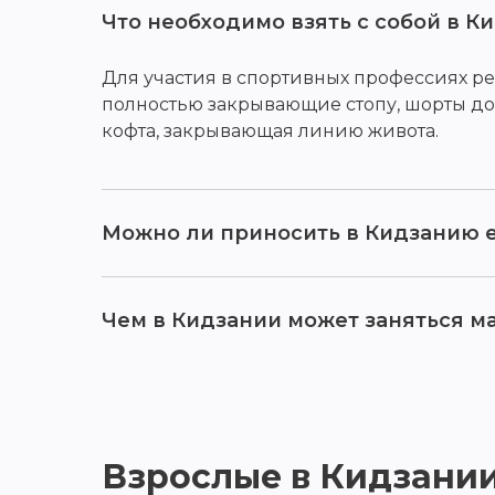
Что необходимо взять с собой в К
Для участия в спортивных профессиях ре
полностью закрывающие стопу, шорты до
кофта, закрывающая линию живота.
Можно ли приносить в Кидзанию е
Чем в Кидзании может заняться ма
Уважаемые гости, 15 и 16 марта
в
Взрослые в Кидзани