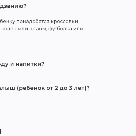
идзанию?
бенку понадобятся кроссовки,
 колен или штаны, футболка или
ду и напитки?
лыш (ребенок от 2 до 3 лет)?
 парке проходит семейный фестиваль "
и