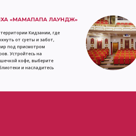
рации. Подробности в
новости на нашем 
ХА «МАМАПАПА ЛАУНДЖ»
 территории Кидзании, где
хнуть от суеты и забот,
мир под присмотром
ов. Устройтесь на
ашечкой кофе, выберите
блиотеки и насладитесь