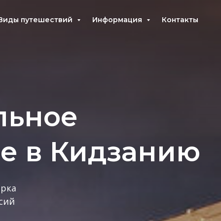
Виды путешествий
Информация
Контакты
льное
е в Кидзанию
арка
сий