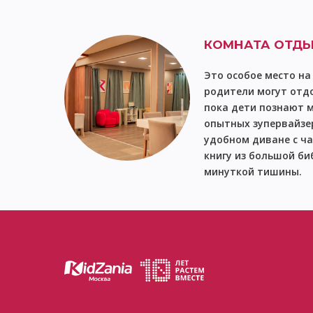
каникулы" по отдельной регист
КОМНАТА ОТДЫ
Это особое место на
родители могут отдо
пока дети познают 
опытных зупервайзер
удобном диване с ч
книгу из большой би
минуткой тишины.