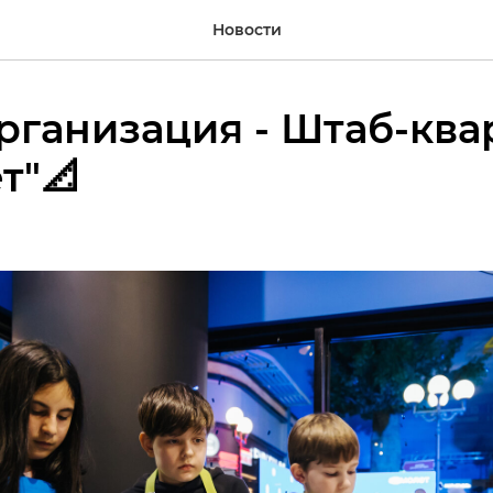
Новости
рганизация - Штаб-ква
т"📐