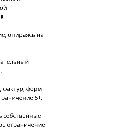
вой
⬇️
е, опираясь на
щательный
.
, фактур, форм
граничение 5+.
ь собственные
ое ограничение