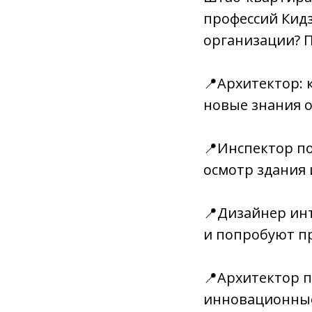
профессий Кидз
организации? П
📍Архитектор: 
новые знания о
📍Инспектор п
осмотр здания 
📍Дизайнер инт
и попробуют пр
📍Архитектор п
инновационные