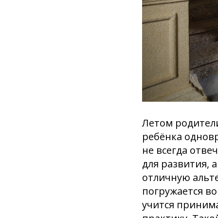
Летом родители
ребёнка однов
не всегда отве
для развития, 
отличную альте
погружается во
учится принима