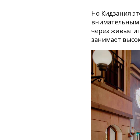
Но Кидзания эт
внимательными,
через живые и
занимает высок