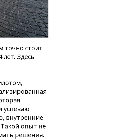
ам точно стоит
 лет. Здесь
илотом,
иализированная
оторая
и успевают
о, внутренние
 Такой опыт не
имать решения.