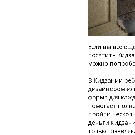
Если вы всё ещ
посетить Кидзан
можно попробов
В Кидзании ре
дизайнером или
форма для кажд
помогает полно
пройти несколь
деньги Кидзани
только развлек