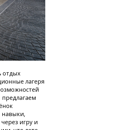
ь отдых
ционные лагеря
 возможностей
ы предлагаем
бёнок
т навыки,
через игру и