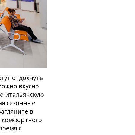
огут отдохнуть
можно вкусно
ую итальянскую
ая сезонные
загляните в
я комфортного
время с