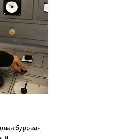
зовая буровая
» и