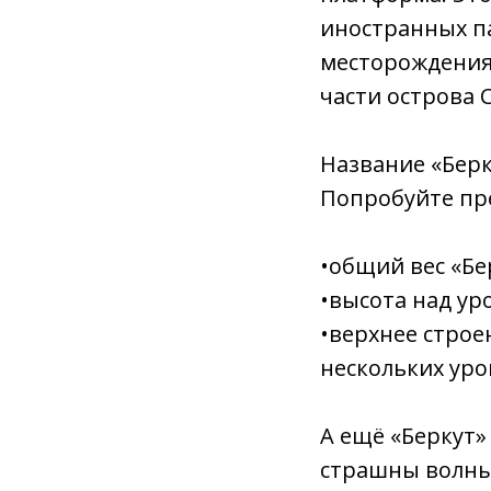
иностранных п
месторождения 
части острова 
Название «Бер
Попробуйте пр
•общий вес «Бер
•высота над ур
•верхнее строе
нескольких ур
А ещё «Беркут»
страшны волны