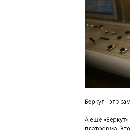
Беркут - это с
А еще «Беркут»
платформа. Эт