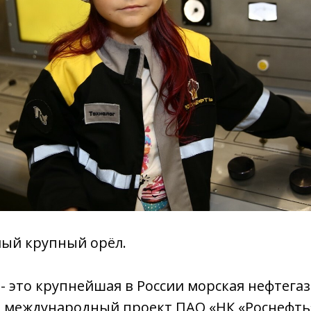
амый крупный орёл.
 - это крупнейшая в России морская нефтега
о международный проект ПАО «НК «Роснефть