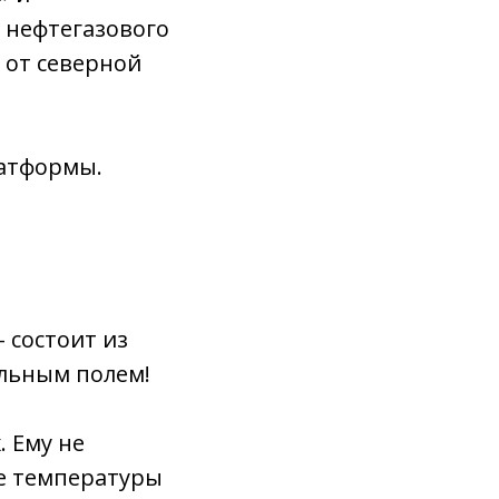
 нефтегазового
 от северной
латформы.
– состоит из
льным полем!
. Ему не
ие температуры