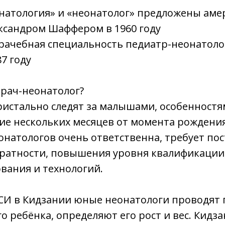
натология» и «неонатолог» предложены ам
ксандром Шаффером в 1960 году
рачебная специальность педиатр-неонатолог
7 году
врач-неонатолог?
истально следят за малышами, особенностя
ние нескольких месяцев от момента рождения
еонатологов очень ответственна, требует по
уратности, повышения уровня квалификации
вания и технологий.
СИ в Кидзании юные неонатологи проводят
 ребёнка, определяют его рост и вес. Кидз