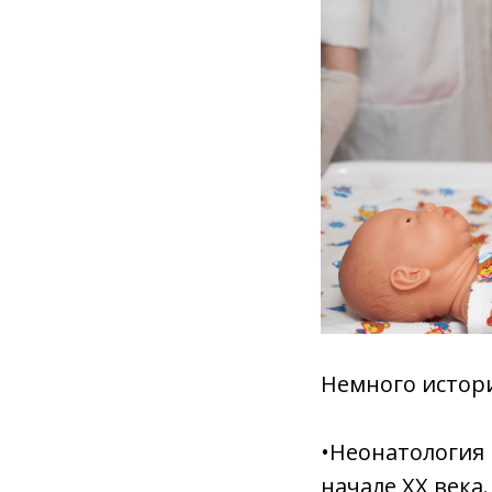
Немного истор
•Неонатология 
начале XX века.