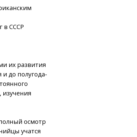
ериканским
 в СССР
ми их развития
 и до полугода-
стоянного
, изучения
 полный осмотр
анийцы учатся