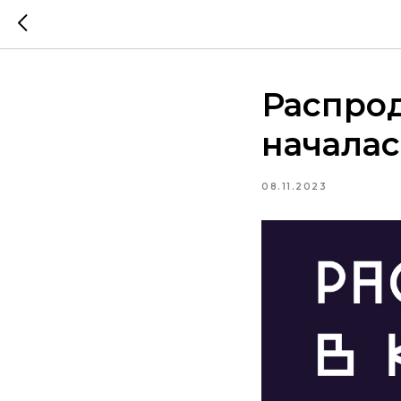
Распрод
началас
08.11.2023