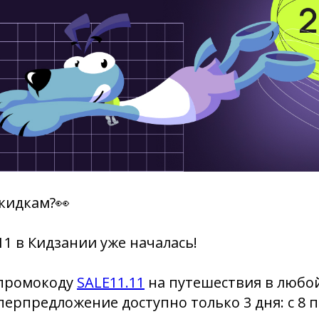
скидкам?👀
11 в Кидзании уже началась!
 промокоду
SALE11.11
на путешествия в любой
уперпредложение доступно только 3 дня: с 8 п